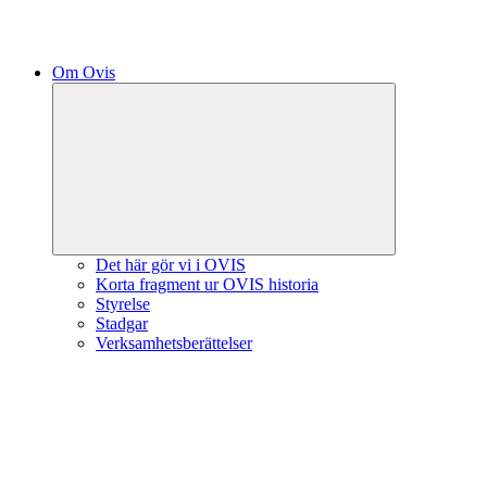
Om Ovis
Expandera
undermeny
Det här gör vi i OVIS
Korta fragment ur OVIS historia
Styrelse
Stadgar
Verksamhetsberättelser