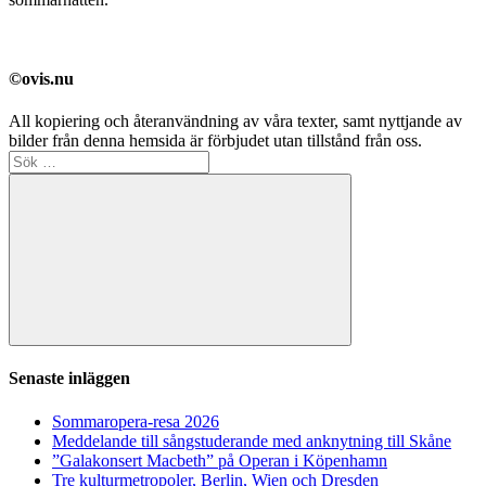
©ovis.nu
All kopiering och återanvändning av våra texter, samt nyttjande av
bilder från denna hemsida är förbjudet utan tillstånd från oss.
Sök
efter:
Sök
Senaste inläggen
Sommaropera-resa 2026
Meddelande till sångstuderande med anknytning till Skåne
”Galakonsert Macbeth” på Operan i Köpenhamn
Tre kulturmetropoler, Berlin, Wien och Dresden