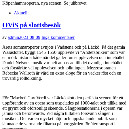
Köpenhamnsoperan, nya scenen. Se julibrevet.
Aktuellt
OViS på slottsbesök
av
admin
2023-08-09
Inga kommentarer
Årets sommaroperor avnjöts i Vadstena och på Läckö. På det gamla
Wasaslottet, byggt 1545-1550 upplevde vi ”Andefabriken” som var
en mörk historia både när det gäller rumsupplevelsen och innehållet.
Daniel Nelsons musik var helt anpassad till det ovanliga innehållet
och förstärkte väl upplevelsen och tolkningen. Mezzosopranen
Rebecka Wallroth är värd en extra eloge för en vacker röst och en
trovärdig rolltolkning.
För ”Macbeth” av Verdi var Läckö slott den perfekta scenen för ett
uppförande av en opera som utspelades på 1000-talet och tillika med
ett grymt och oförsonligt skeende. Sångprestationerna i operan var
jämna och berömvärda. Vid några tillfällen försvann sången i
musiken. Det var en mycket nöjd och uppskattande publik som
lämnade de värmande filtarna på borggården för återtransport i
sommarnatten.