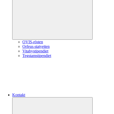
Expandera
undermeny
OVIS-rösten
Orfeus-statyetten
Vitabystipendiet
Tegstamstipendiet
Kontakt
Expandera
undermeny