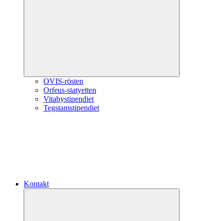
Expandera
undermeny
OVIS-rösten
Orfeus-statyetten
Vitabystipendiet
Tegstamstipendiet
Kontakt
Expandera
undermeny