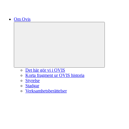
Om Ovis
Minimera
undermeny
Det här gör vi i OVIS
Korta fragment ur OVIS historia
Styrelse
Stadgar
Verksamhetsberättelser