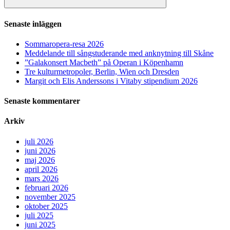
Sök
Senaste inläggen
Sommaropera-resa 2026
Meddelande till sångstuderande med anknytning till Skåne
”Galakonsert Macbeth” på Operan i Köpenhamn
Tre kulturmetropoler, Berlin, Wien och Dresden
Margit och Elis Anderssons i Vitaby stipendium 2026
Senaste kommentarer
Arkiv
juli 2026
juni 2026
maj 2026
april 2026
mars 2026
februari 2026
november 2025
oktober 2025
juli 2025
juni 2025