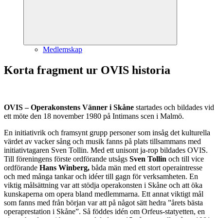
Medlemskap
Korta fragment ur OVIS historia
OVIS – Operakonstens Vänner i Skåne
startades och bildades vid
ett möte den 18 november 1980 på Intimans scen i Malmö.
En initiativrik och framsynt grupp personer som insåg det kulturella
värdet av vacker sång och musik fanns på plats tillsammans med
initiativtagaren Sven Tollin. Med ett unisont ja-rop bildades OVIS.
Till föreningens förste ordförande utsågs
Sven Tollin
och till vice
ordförande
Hans Winberg,
båda män med ett stort operaintresse
och med många tankar och idéer till gagn för verksamheten. En
viktig målsättning var att stödja operakonsten i Skåne och att öka
kunskaperna om opera bland medlemmarna. Ett annat viktigt mål
som fanns med från början var att på något sätt hedra ”årets bästa
operaprestation i Skåne”. Så föddes idén om Orfeus-statyetten, en