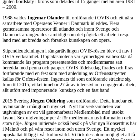
gjuten bordstaty i brons som delades ut 15 gånger mellan åren 1981
– 2009.
1988 valdes
Ingemar Olander
till ordförande i OVIS och ett nära
samarbete med Operaens Venner i Danmark inleddes. Flera
gemensamma operaresor till utlandet och inom Sverige och
Danmark arrangerades samtidigt som det pågick ett arbete i resp.
land med att bredda och förankra kunskapen om opera.
Stipendieutdelningen i sångartävlingen OVIS-rösten blev ett nav i
OVIS verksamhet. Upptaktsmötena var synnerligen välbesökta då
kommande års program presenterades och medlemmarna satt
beredda med penna och papper. OVIS födelsedag firades och firas
fortfarande med en fest som med anledning av Orfeusstatyetten
kallas för Orfeus-festen. Ingemars tid som ordförande sträckte sig
fram till 2015, vilket innebar 27 år av intensivt och engagerat arbete,
allt utfört med imponerande kunskap och en fast hand.
2015 övertog
Jörgen Oldbring
som ordförande. Detta innebar ett
nytänkande i mångt och mycket. Nytt för verksamheten var
utgivningen av ett väl genomarbetat Medlemsblad med utsökt
layout. Sex utgivningar per år för medlemmarnas information och
stora nöje. Jörgen initierade också besök på vårt nya Konserthus här
i Malmö och på våra resor inom och utom Sverige. Ett mycket
uppskattat tillägg i vår kulturvärld. Vi fick dessutom möjlighet att få