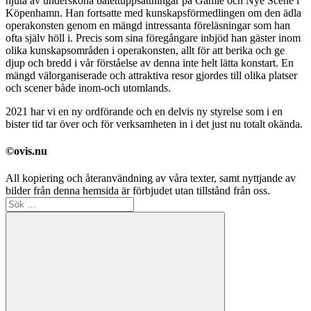
njuta av undersköna balettuppsättningar på Gamle och Nye Scene i
Köpenhamn. Han fortsatte med kunskapsförmedlingen om den ädla
operakonsten genom en mängd intressanta föreläsningar som han
ofta själv höll i. Precis som sina föregångare inbjöd han gäster inom
olika kunskapsområden i operakonsten, allt för att berika och ge
djup och bredd i vår förståelse av denna inte helt lätta konstart. En
mängd välorganiserade och attraktiva resor gjordes till olika platser
och scener både inom-och utomlands.
2021 har vi en ny ordförande och en delvis ny styrelse som i en
bister tid tar över och för verksamheten in i det just nu totalt okända.
©ovis.nu
All kopiering och återanvändning av våra texter, samt nyttjande av
bilder från denna hemsida är förbjudet utan tillstånd från oss.
Sök
efter: