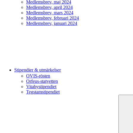
Medlemsbrev, maj 2024
Medlemsbrev, april 2024
Medlemsbrev, mars 2024
Medlemsbrev, februari 2024
Medlemsbrev, januari 2024
Stipendier & utmärkelser
OVIS-rösten
Orfeus-statyetten
Vitabystipendiet
Tegstamstipendiet