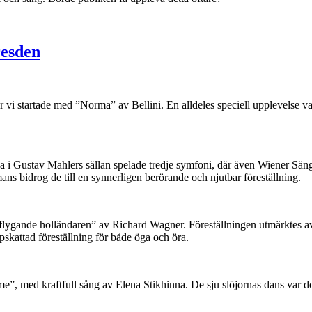
resden
vi startade med ”Norma” av Bellini. En alldeles speciell upplevelse var
a i Gustav Mahlers sällan spelade tredje symfoni, där även Wiener Sä
ans bidrog de till en synnerligen berörande och njutbar föreställning.
 flygande holländaren” av Richard Wagner. Föreställningen utmärktes av
skattad föreställning för både öga och öra.
lome”, med kraftfull sång av Elena Stikhinna. De sju slöjornas dans va