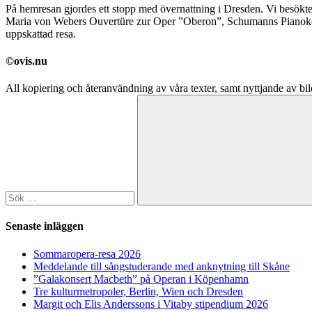
På hemresan gjordes ett stopp med övernattning i Dresden. Vi besökte
Maria von Webers Ouvertüre zur Oper ”Oberon”, Schumanns Pianokon
uppskattad resa.
©ovis.nu
All kopiering och återanvändning av våra texter, samt nyttjande av bild
Sök
efter:
Sök
Senaste inläggen
Sommaropera-resa 2026
Meddelande till sångstuderande med anknytning till Skåne
”Galakonsert Macbeth” på Operan i Köpenhamn
Tre kulturmetropoler, Berlin, Wien och Dresden
Margit och Elis Anderssons i Vitaby stipendium 2026