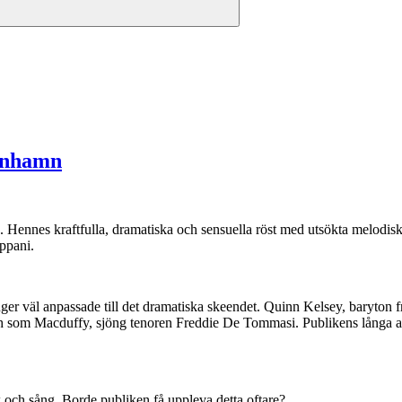
enhamn
nnes kraftfulla, dramatiska och sensuella röst med utsökta melodiska s
ppani.
nger väl anpassade till det dramatiska skeendet. Quinn Kelsey, baryto
 och som Macduffy, sjöng tenoren Freddie De Tommasi. Publikens långa a
k och sång. Borde publiken få uppleva detta oftare?