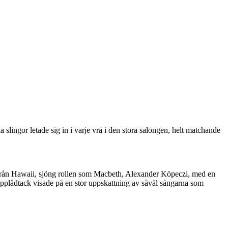
lingor letade sig in i varje vrå i den stora salongen, helt matchande
n från Hawaii, sjöng rollen som Macbeth, Alexander Köpeczi, med en
pplådtack visade på en stor uppskattning av såväl sångarna som