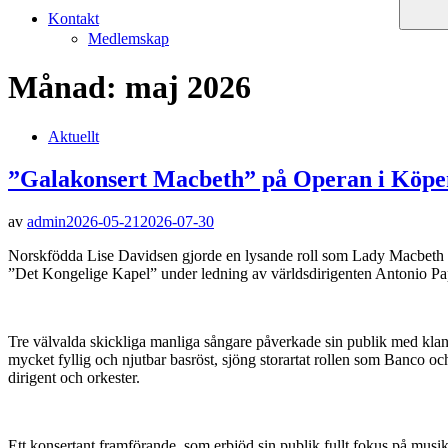
Kontakt
Medlemskap
Månad:
maj 2026
Aktuellt
”Galakonsert Macbeth” på Operan i Köp
av
admin
2026-05-21
2026-07-30
Norskfödda Lise Davidsen gjorde en lysande roll som Lady Macbeth . He
”Det Kongelige Kapel” under ledning av världsdirigenten Antonio Pa
Tre välvalda skickliga manliga sångare påverkade sin publik med kla
mycket fyllig och njutbar basröst, sjöng storartat rollen som Banco
dirigent och orkester.
Ett konsertant framförande, som erbjöd sin publik fullt fokus på musi