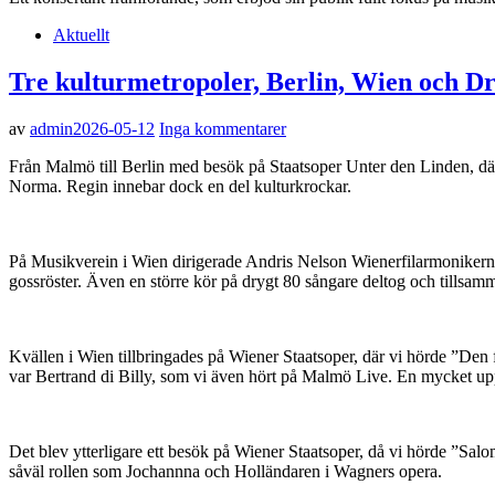
Aktuellt
Tre kulturmetropoler, Berlin, Wien och D
av
admin
2026-05-12
Inga kommentarer
Från Malmö till Berlin med besök på Staatsoper Unter den Linden, där 
Norma. Regin innebar dock en del kulturkrockar.
På Musikverein i Wien dirigerade Andris Nelson Wienerfilarmonikern
gossröster. Även en större kör på drygt 80 sångare deltog och tillsamm
Kvällen i Wien tillbringades på Wiener Staatsoper, där vi hörde ”Den
var Bertrand di Billy, som vi även hört på Malmö Live. En mycket upp
Det blev ytterligare ett besök på Wiener Staatsoper, då vi hörde ”Sa
såväl rollen som Jochannna och Holländaren i Wagners opera.