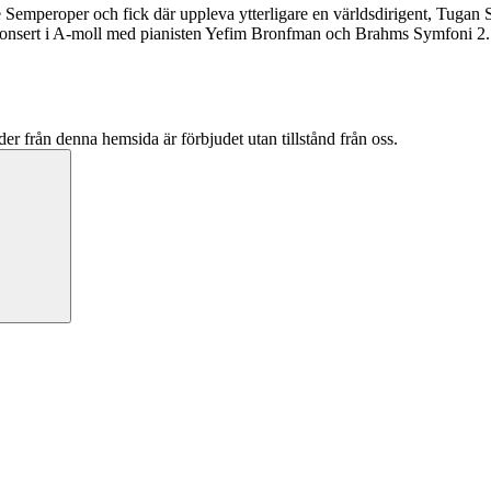
 Semperoper och fick där uppleva ytterligare en världsdirigent, Tugan 
sert i A-moll med pianisten Yefim Bronfman och Brahms Symfoni 2. E
er från denna hemsida är förbjudet utan tillstånd från oss.