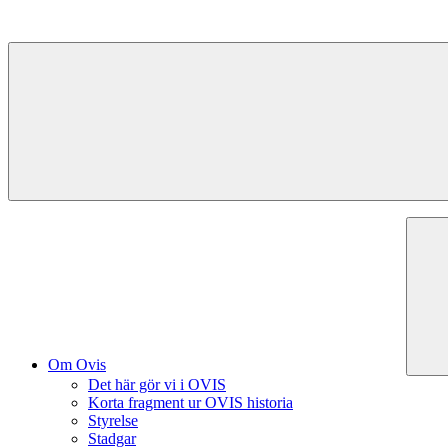
Hoppa
till
innehåll
Om Ovis
Det här gör vi i OVIS
Korta fragment ur OVIS historia
Styrelse
Stadgar