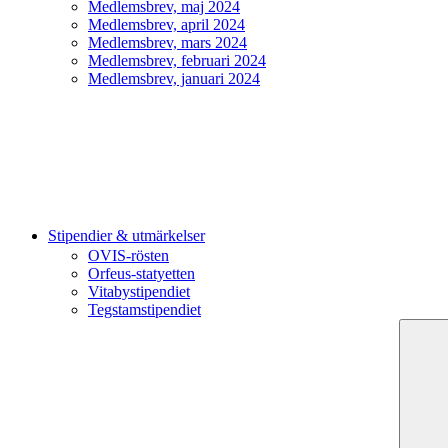
Medlemsbrev, maj 2024
Medlemsbrev, april 2024
Medlemsbrev, mars 2024
Medlemsbrev, februari 2024
Medlemsbrev, januari 2024
Stipendier & utmärkelser
OVIS-rösten
Orfeus-statyetten
Vitabystipendiet
Tegstamstipendiet