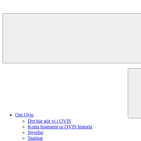
Hoppa
till
innehåll
Om Ovis
Det här gör vi i OVIS
Korta fragment ur OVIS historia
Styrelse
Stadgar