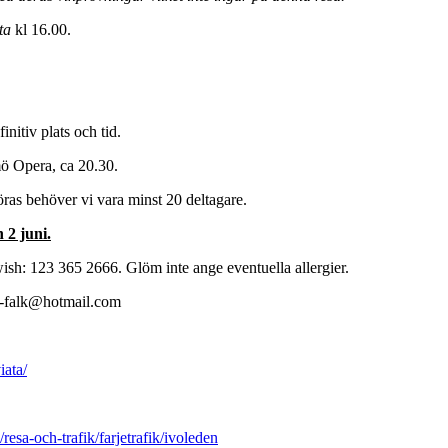
ata
kl 16.00.
itiv plats och tid.
ö Opera, ca 20.30.
öras behöver vi vara minst 20 deltagare.
 2 juni.
wish: 123 365 2666. Glöm inte ange eventuella allergier.
in-falk@hotmail.com
iata/
resa-och-trafik/farjetrafik/ivoleden