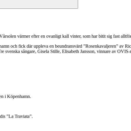
solen värmer efter en ovanligt kall vinter, som har bitit sig fast alltfö
amn och fick där uppleva en beundransvärd ”Rosenkavaljeren” av Rich
 svenska sångare, Gisela Stille, Elisabeth Jansson, vinnare av OVIS-r
en i Köpenhamn.
is ”La Traviata”.
n”.