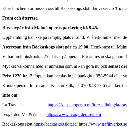
Efter lunchen kör bussen oss till Bäckaskogs slott där vi ser
La Travi
Fram och återresa
Buss avgår från Malmö operas parkering kl. 9.45.
Upphämtning kan ske på lämplig plats i Lund. Vi återkommer med defin
Återresan från Bäckaskogs slott går ca 19.00.
Hemkomst till Malm
Vi har preliminärbokat 25 platser på operan. För att resan ska genomf
Mycket välkomna med er anmälan som ni kan göra nu och
senast den
Pris: 1270 kr
. Beloppet kan betalas in på bankgiro: 958-5944 eller s
Kontaktperson för resan är Kerstin Falk, tel 070-943 77 65 alt. kerst
Info om:
La Traviata
https://skanskaoperan.nu/forestallning/la-trav
Ivögården Mat&Vin
https://www.ivogarden.se/hem
Bäckaskogs slott
https://backaskogslott.se/
https://
www.trafikverket.se/