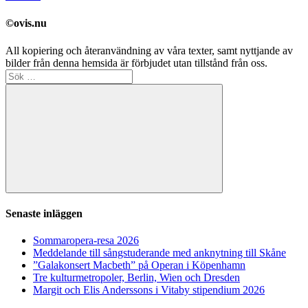
©ovis.nu
All kopiering och återanvändning av våra texter, samt nyttjande av
bilder från denna hemsida är förbjudet utan tillstånd från oss.
Sök
efter:
Sök
Senaste inläggen
Sommaropera-resa 2026
Meddelande till sångstuderande med anknytning till Skåne
”Galakonsert Macbeth” på Operan i Köpenhamn
Tre kulturmetropoler, Berlin, Wien och Dresden
Margit och Elis Anderssons i Vitaby stipendium 2026