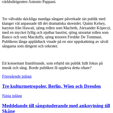
världsdirigenten Antonio Pappani.
Tre välvalda skickliga manliga sångare påverkade sin publik med
klanger väl anpassade till det dramatiska skeendet. Quinn Kelsey,
baryton från Hawaii, sjöng rollen som Macbeth, Alexander Köpeczi,
med en mycket fyllig och njutbar basröst, sjöng storartat rollen som
Banco och som Macduffy, sjöng tenoren Freddie De Tommasi.
Publikens långa applådtack visade på en stor uppskattning av såväl
sångarna som dirigent och orkester.
Ett konsertant framförande, som erbjöd sin publik fullt fokus på
musik och sång. Borde publiken få uppleva detta oftare?
Inläggsnavigering
Föregående inlägg
Tre kulturmetropoler, Berlin, Wien och Dresden
Nästa inlägg
Meddelande till sångstuderande med anknytning till
Skåne