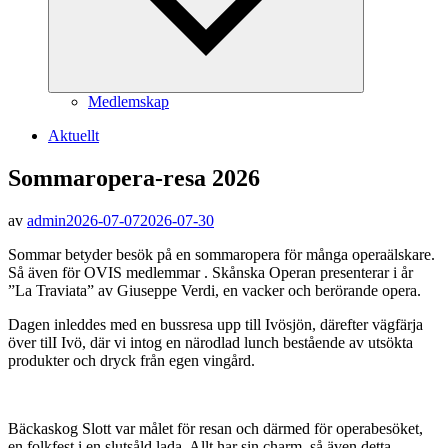
Medlemskap
Aktuellt
Sommaropera-resa 2026
av
admin
2026-07-07
2026-07-30
Sommar betyder besök på en sommaropera för många operaälskare.
Så även för OVIS medlemmar . Skånska Operan presenterar i år
”La Traviata” av Giuseppe Verdi, en vacker och berörande opera.
Dagen inleddes med en bussresa upp till Ivösjön, därefter vägfärja
över tilI Ivö, där vi intog en närodlad lunch bestående av utsökta
produkter och dryck från egen vingård.
Bäckaskog Slott var målet för resan och därmed för operabesöket,
en folkfest i en slutsåld lada. Allt har sin charm, så även detta.