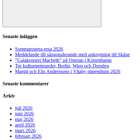
Sök
Senaste inläggen
Sommaropera-resa 2026
Meddelande till sångstuderande med anknytning till Skåne
”Galakonsert Macbeth” på Operan i Köpenhamn
Tre kulturmetropoler, Berlin, Wien och Dresden
Margit och Elis Anderssons i Vitaby stipendium 2026
Senaste kommentarer
Arkiv
juli 2026
juni 2026
maj 2026
april 2026
mars 2026
februari 2026