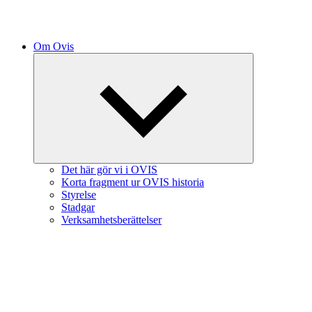
Om Ovis
Expandera
undermeny
Det här gör vi i OVIS
Korta fragment ur OVIS historia
Styrelse
Stadgar
Verksamhetsberättelser