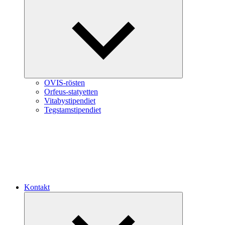
Expandera
undermeny
OVIS-rösten
Orfeus-statyetten
Vitabystipendiet
Tegstamstipendiet
Kontakt
Expandera
undermeny