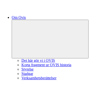
Om Ovis
Expandera
undermeny
Det här gör vi i OVIS
Korta fragment ur OVIS historia
Styrelse
Stadgar
Verksamhetsberättelser