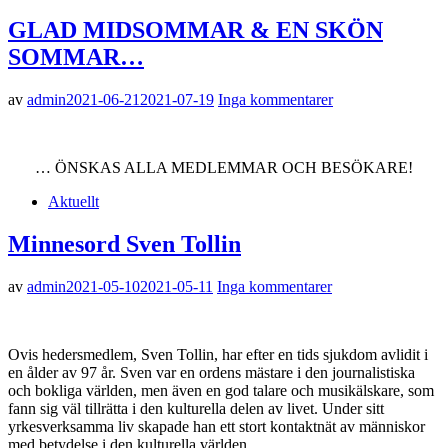
GLAD MIDSOMMAR & EN SKÖN
SOMMAR…
av
admin
2021-06-21
2021-07-19
Inga kommentarer
… ÖNSKAS ALLA MEDLEMMAR OCH BESÖKARE!
Aktuellt
Minnesord Sven Tollin
av
admin
2021-05-10
2021-05-11
Inga kommentarer
Ovis hedersmedlem, Sven Tollin, har efter en tids sjukdom avlidit i
en ålder av 97 år. Sven var en ordens mästare i den journalistiska
och bokliga världen, men även en god talare och musikälskare, som
fann sig väl tillrätta i den kulturella delen av livet. Under sitt
yrkesverksamma liv skapade han ett stort kontaktnät av människor
med betydelse i den kulturella världen.