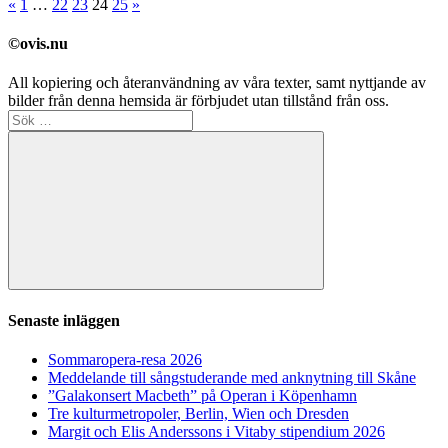
Sidnumrering
Föregående
Nästa
«
1
…
22
23
24
25
»
inlägg
inlägg
för
©ovis.nu
inlägg
All kopiering och återanvändning av våra texter, samt nyttjande av
bilder från denna hemsida är förbjudet utan tillstånd från oss.
Sök
efter:
Sök
Senaste inläggen
Sommaropera-resa 2026
Meddelande till sångstuderande med anknytning till Skåne
”Galakonsert Macbeth” på Operan i Köpenhamn
Tre kulturmetropoler, Berlin, Wien och Dresden
Margit och Elis Anderssons i Vitaby stipendium 2026