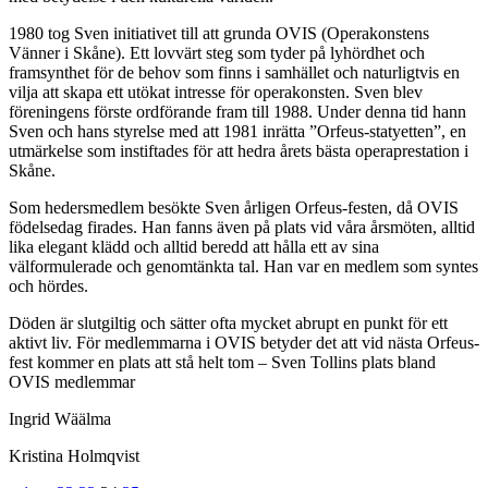
1980 tog Sven initiativet till att grunda OVIS (Operakonstens
Vänner i Skåne). Ett lovvärt steg som tyder på lyhördhet och
framsynthet för de behov som finns i samhället och naturligtvis en
vilja att skapa ett utökat intresse för operakonsten. Sven blev
föreningens förste ordförande fram till 1988. Under denna tid hann
Sven och hans styrelse med att 1981 inrätta ”Orfeus-statyetten”, en
utmärkelse som instiftades för att hedra årets bästa operaprestation i
Skåne.
Som hedersmedlem besökte Sven årligen Orfeus-festen, då OVIS
födelsedag firades. Han fanns även på plats vid våra årsmöten, alltid
lika elegant klädd och alltid beredd att hålla ett av sina
välformulerade och genomtänkta tal. Han var en medlem som syntes
och hördes.
Döden är slutgiltig och sätter ofta mycket abrupt en punkt för ett
aktivt liv. För medlemmarna i OVIS betyder det att vid nästa Orfeus-
fest kommer en plats att stå helt tom – Sven Tollins plats bland
OVIS medlemmar
Ingrid Wäälma
Kristina Holmqvist