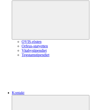
Expandera
undermeny
OVIS-rösten
Orfeus-statyetten
Vitabystipendiet
Tegstamstipendiet
Kontakt
Expandera
undermeny